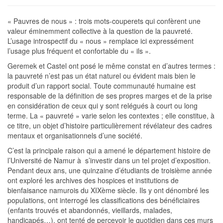
« Pauvres de nous » : trois mots-couperets qui confèrent une
valeur éminemment collective à la question de la pauvreté.
L’usage introspectif du « nous » remplace ici expressément
l’usage plus fréquent et confortable du « ils ».
Geremek et Castel ont posé le même constat en d’autres termes :
la pauvreté n’est pas un état naturel ou évident mais bien le
produit d’un rapport social. Toute communauté humaine est
responsable de la définition de ses propres marges et de la prise
en considération de ceux qui y sont relégués à court ou long
terme. La « pauvreté » varie selon les contextes ; elle constitue, à
ce titre, un objet d’histoire particulièrement révélateur des cadres
mentaux et organisationnels d’une société.
C’est la principale raison qui a amené le département histoire de
l’Université de Namur à s’investir dans un tel projet d’exposition.
Pendant deux ans, une quinzaine d’étudiants de troisième année
ont exploré les archives des hospices et institutions de
bienfaisance namurois du XIXème siècle. Ils y ont dénombré les
populations, ont interrogé les classifications des bénéficiaires
(enfants trouvés et abandonnés, vieillards, malades,
handicapés…), ont tenté de percevoir le quotidien dans ces murs