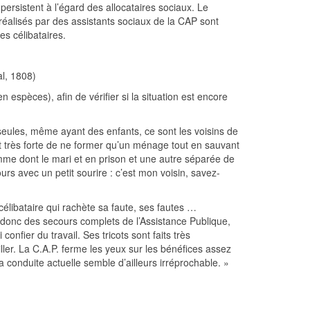
ersistent à l’égard des allocataires sociaux. Le
réalisés par des assistants sociaux de la CAP sont
es célibataires.
al, 1808)
en espèces), afin de vérifier si la situation est encore
seules, même ayant des enfants, ce sont les voisins de
est très forte de ne former qu’un ménage tout en sauvant
me dont le mari et en prison et une autre séparée de
rs avec un petit sourire : c’est mon voisin, savez-
célibataire qui rachète sa faute, ses fautes …
 donc des secours complets de l’Assistance Publique,
confier du travail. Ses tricots sont faits très
ller. La C.A.P. ferme les yeux sur les bénéfices assez
 conduite actuelle semble d’ailleurs irréprochable. »