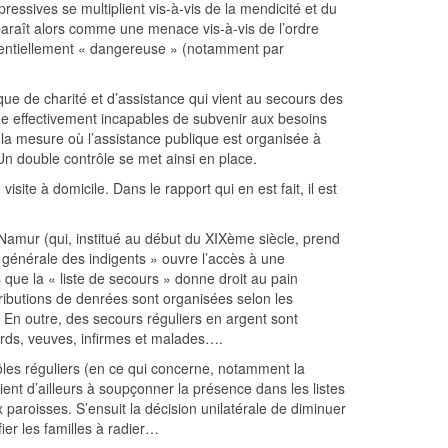
sives se multiplient vis-à-vis de la mendicité et du
araît alors comme une menace vis-à-vis de l’ordre
potentiellement « dangereuse » (notamment par
ue de charité et d’assistance qui vient au secours des
e effectivement incapables de subvenir aux besoins
s la mesure où l’assistance publique est organisée à
Un double contrôle se met ainsi en place.
site à domicile. Dans le rapport qui en est fait, il est
Namur (qui, institué au début du XIXème siècle, prend
te générale des indigents » ouvre l’accès à une
 que la « liste de secours » donne droit au pain
tributions de denrées sont organisées selon les
 En outre, des secours réguliers en argent sont
lards, veuves, infirmes et malades….
rôles réguliers (en ce qui concerne, notamment la
ient d’ailleurs à soupçonner la présence dans les listes
 paroisses. S’ensuit la décision unilatérale de diminuer
fier les familles à radier…