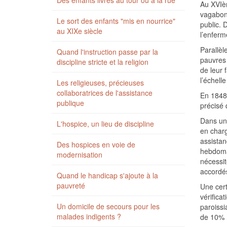
Des enfants livrés au tour ou à la rue
Au XVIèm
vagabond
Le sort des enfants "mis en nourrice"
public. 
au XIXe siècle
l’enferm
Parallèl
Quand l'instruction passe par la
pauvres 
discipline stricte et la religion
de leur 
l’échell
Les religieuses, précieuses
collaboratrices de l'assistance
En 1848,
publique
précisé 
Dans une
L'hospice, un lieu de discipline
en charg
assistan
Des hospices en voie de
hebdomad
modernisation
nécessit
accordés
Quand le handicap s'ajoute à la
pauvreté
Une cert
vérifica
Un domicile de secours pour les
paroissi
malades indigents ?
de 10% l