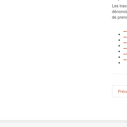
Les trav
dénoncia
de prend
Préc