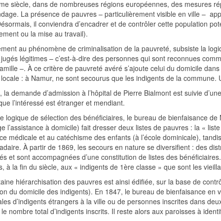
e siècle, dans de nombreuses régions européennes, des mesures répres
age. La présence de pauvres – particulièrement visible en ville – app
Désormais, il conviendra d’encadrer et de contrôler cette population 
ement ou la mise au travail).
ement au phénomène de criminalisation de la pauvreté, subsiste la logiq
jugés légitimes – c’est-à-dire des personnes qui sont reconnues comm
famille –. À ce critère de pauvreté avéré s’ajoute celui du domicile dan
e locale : à Namur, ne sont secourus que les indigents de la commune. 
 la demande d’admission à l’hôpital de Pierre Bialmont est suivie d’une vi
que l’intéressé est étranger et mendiant.
 logique de sélection des bénéficiaires, le bureau de bienfaisance de 
e l’assistance à domicile) fait dresser deux listes de pauvres : la « lis
ce médicale et au catéchisme des enfants (à l’école dominicale), tandis
aire. À partir de 1869, les secours en nature se diversifient : des dis
és et sont accompagnées d’une constitution de listes des bénéficiaires.
, à la fin du siècle, aux « indigents de 1ère classe » que sont les vieil
aine hiérarchisation des pauvres est ainsi édifiée, sur la base de cont
tion du domicile des indigents). En 1847, le bureau de bienfaisance en v
ales d’indigents étrangers à la ville ou de personnes inscrites dans deux
e nombre total d’indigents inscrits. Il reste alors aux paroisses à identi