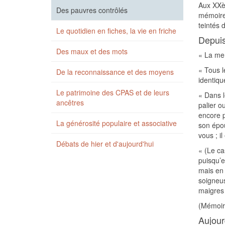
Aux XXèm
Des pauvres contrôlés
mémoire 
teintés 
Le quotidien en fiches, la vie en friche
Depuis
Des maux et des mots
« La men
« Tous le
De la reconnaissance et des moyens
identique
Le patrimoine des CPAS et de leurs
« Dans l
ancêtres
palier o
encore p
La générosité populaire et associative
son épou
vous ; i
Débats de hier et d'aujourd'hui
« (Le ca
puisqu’e
mais en p
soigneus
maigres 
(Mémoire
Aujour