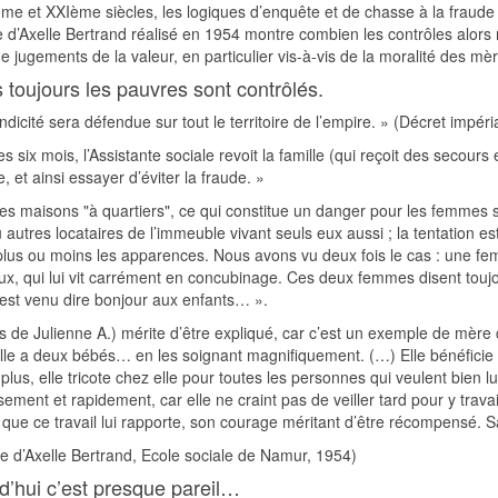
e et XXIème siècles, les logiques d’enquête et de chasse à la fraude p
d’Axelle Bertrand réalisé en 1954 montre combien les contrôles alors 
de jugements de la valeur, en particulier vis-à-vis de la moralité des mèr
 toujours les pauvres sont contrôlés.
dicité sera défendue sur tout le territoire de l’empire. » (Décret impéri
s six mois, l’Assistante sociale revoit la famille (qui reçoit des secours 
, et ainsi essayer d’éviter la fraude. »
es maisons "à quartiers", ce qui constitue un danger pour les femmes 
u autres locataires de l’immeuble vivant seuls eux aussi ; la tentation 
lus ou moins les apparences. Nous avons vu deux fois le cas : une fem
x, qui lui vit carrément en concubinage. Ces deux femmes disent toujou
l est venu dire bonjour aux enfants… ».
s de Julienne A.) mérite d’être expliqué, car c’est un exemple de mère 
lle a deux bébés… en les soignant magnifiquement. (…) Elle bénéficie
lus, elle tricote chez elle pour toutes les personnes qui veulent bien lui 
ement et rapidement, car elle ne craint pas de veiller tard pour y travai
que ce travail lui rapporte, son courage méritant d’être récompensé. Sa
 d’Axelle Bertrand, Ecole sociale de Namur, 1954)
d’hui c’est presque pareil…