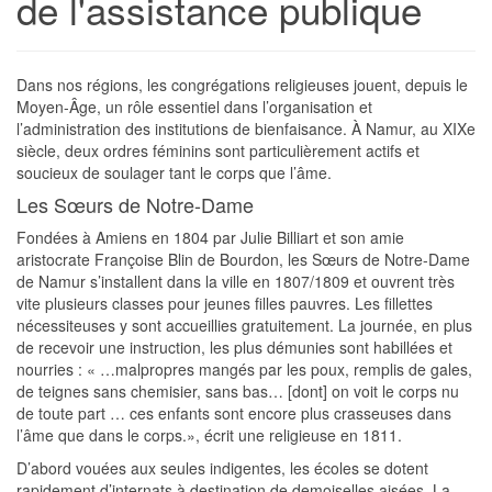
de l'assistance publique
Dans nos régions, les congrégations religieuses jouent, depuis le
Moyen-Âge, un rôle essentiel dans l’organisation et
l’administration des institutions de bienfaisance. À Namur, au XIXe
siècle, deux ordres féminins sont particulièrement actifs et
soucieux de soulager tant le corps que l’âme.
Les Sœurs de Notre-Dame
Fondées à Amiens en 1804 par Julie Billiart et son amie
aristocrate Françoise Blin de Bourdon, les Sœurs de Notre-Dame
de Namur s’installent dans la ville en 1807/1809 et ouvrent très
vite plusieurs classes pour jeunes filles pauvres. Les fillettes
nécessiteuses y sont accueillies gratuitement. La journée, en plus
de recevoir une instruction, les plus démunies sont habillées et
nourries : « …malpropres mangés par les poux, remplis de gales,
de teignes sans chemisier, sans bas… [dont] on voit le corps nu
de toute part … ces enfants sont encore plus crasseuses dans
l’âme que dans le corps.», écrit une religieuse en 1811.
D’abord vouées aux seules indigentes, les écoles se dotent
rapidement d’internats à destination de demoiselles aisées. La