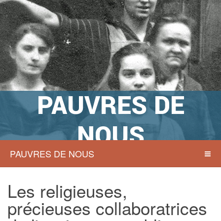
PAUVRES DE
NOUS
PAUVRES DE NOUS
Actions sociales à Namur hier et
aujourd’hui
Les religieuses,
précieuses collaboratrices