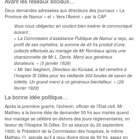
Avant les réseaux sociaux…
Deux demandes adressées aux directeurs des journaux « La
Province de Namur » et « Vers l’Avenir » par la CAP
Vous nous obligeriez en voulant bien insérer le communiqué
suivant :
« La Commission d’assistance Publique de Namur a reçu, au
profit de ses orphelins, la somme de 45 frs produit d’une
collecte effectuée au mariage de Mr Rombaux après une
chansonnette de Mr L. Denis. Merci aux généreux
donateurs. » (5 janvier 1926)
« Mr Van Iseghem, Directeur du Kursaal, a fait remettre à
l’hospice St Gilles pour les vieillards 300 boules de savon de
toilette. Un grand merci à ce généreux bienfaiteur. » (26
février 1929)
La bonne idée politique…
Après la première guerre, l’échevin, officier de l’Etat-civil, Mr
Mathieu a la bonne idée de demander 50 frs aux mariés quand
leur mariage se célèbre en-dehors des jours réglementaires, en
faveur de l’Hospice St Gilles. En sa séance du 20 septembre
1920, le Président de la Commission des hospices, le même
Mathieu (!), signale qu’il a reçu divers dons de 50 frs, assez en