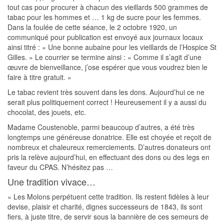
tout cas pour procurer à chacun des vieillards 500 grammes de
tabac pour les hommes et … 1 kg de sucre pour les femmes.
Dans la foulée de cette séance, le 2 octobre 1920, un
communiqué pour publication est envoyé aux journaux locaux
ainsi titré : « Une bonne aubaine pour les vieillards de l’Hospice St
Gilles. » Le courrier se termine ainsi : « Comme il s’agit d’une
œuvre de bienveillance, j’ose espérer que vous voudrez bien le
faire à titre gratuit. »
Le tabac revient très souvent dans les dons. Aujourd’hui ce ne
serait plus politiquement correct ! Heureusement il y a aussi du
chocolat, des jouets, etc.
Madame Coustenoble, parmi beaucoup d’autres, a été très
longtemps une généreuse donatrice. Elle est choyée et reçoit de
nombreux et chaleureux remerciements. D’autres donateurs ont
pris la relève aujourd’hui, en effectuant des dons ou des legs en
faveur du CPAS. N’hésitez pas …
Une tradition vivace…
« Les Molons perpétuent cette tradition. Ils restent fidèles à leur
devise, plaisir et charité, dignes successeurs de 1843, ils sont
fiers, à juste titre, de servir sous la bannière de ces semeurs de