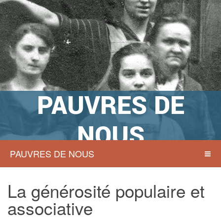
PAUVRES DE
NOUS
PAUVRES DE NOUS
Actions sociales à Namur hier et
aujourd’hui
La générosité populaire et
associative