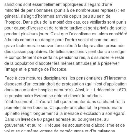
sanctions sont essentiellement appliquées à l’égard d’une
minorité de pensionnaires (punis à de nombreuses reprises) : en
général, il s’agit d’hommes arrivés depuis peu au sein de
l’hospice. Dans plus de la moitié des cas, ces vieillards sont punis
pour cause d’ivresse et de rentrée tardive et sont privés de sortie
pendant plusieurs jours. C’est que l’alcoolisme est alors considéré
à la fois comme un danger pour l’ordre social et comme une
grave faute morale souvent associée à la dépravation présumée
des classes populaires. De telles sanctions visent donc à corriger
le comportement de certains pensionnaires, à dissuader le reste
de la population d’adopter les mêmes attitudes et à préserver
l’image et le prestige de l’hospice.
Face à ces mesures disciplinaires, les pensionnaires d’Harscamp
disposent d’un certain droit de protestation (qui n’est d’application
dans aucun autre hospice namurois). Ainsi, le 11 décembre 1873,
le pensionnaire Evrand se défend d’avoir fumé dans
l’établissement : il n’aurait fait que remonter dans sa chambre, la
pipe éteinte en bouche. Cinquante ans plus tôt, le pensionnaire
Spinetto réagit longuement à la menace d’exclusion à son égard.
Dans un livret de 80 pages adressé au bourgmestre, au
gouverneur et au roi, il récuse les accusations d’alcoolisme et de
vol et se dit même victime de persécutions et d’humiliations