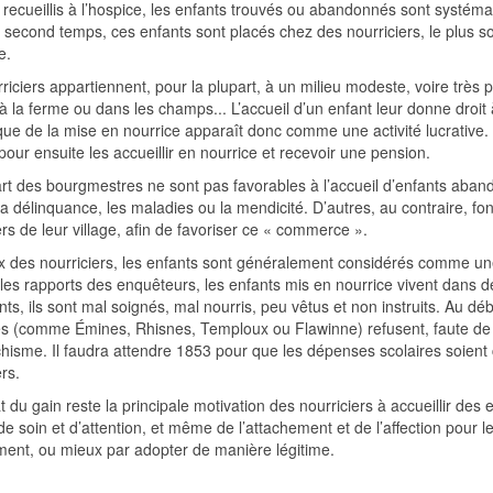
 recueillis à l’hospice, les enfants trouvés ou abandonnés sont systém
second temps, ces enfants sont placés chez des nourriciers, le plus s
e.
riciers appartiennent, pour la plupart, à un milieu modeste, voire très p
à la ferme ou dans les champs... L’accueil d’un enfant leur donne droit
que de la mise en nourrice apparaît donc comme une activité lucrative.
pour ensuite les accueillir en nourrice et recevoir une pension.
rt des bourgmestres ne sont pas favorables à l’accueil d’enfants aban
la délinquance, les maladies ou la mendicité. D’autres, au contraire, 
ers de leur village, afin de favoriser ce « commerce ».
 des nourriciers, les enfants sont généralement considérés comme un
les rapports des enquêteurs, les enfants mis en nourrice vivent dans d
nts, ils sont mal soignés, mal nourris, peu vêtus et non instruits. Au
s (comme Émines, Rhisnes, Temploux ou Flawinne) refusent, faute de m
hisme. Il faudra attendre 1853 pour que les dépenses scolaires soient
rs.
ât du gain reste la principale motivation des nourriciers à accueillir des
de soin et d’attention, et même de l’attachement et de l’affection pour l
ment, ou mieux par adopter de manière légitime.