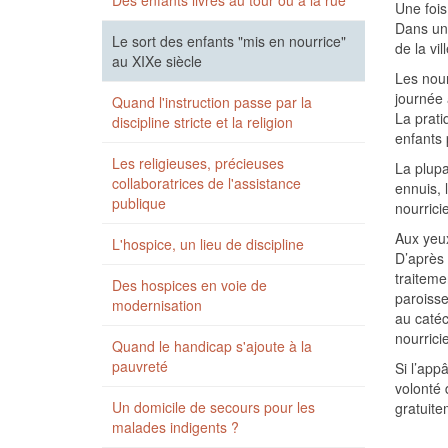
Des enfants livrés au tour ou à la rue
Une fois
Dans un 
Le sort des enfants "mis en nourrice"
de la vill
au XIXe siècle
Les nour
journée 
Quand l'instruction passe par la
La prati
discipline stricte et la religion
enfants 
Les religieuses, précieuses
La plupa
collaboratrices de l'assistance
ennuis, 
publique
nourrici
Aux yeux
L'hospice, un lieu de discipline
D’après 
traiteme
Des hospices en voie de
paroisse
modernisation
au catéc
nourricie
Quand le handicap s'ajoute à la
pauvreté
Si l’app
volonté 
Un domicile de secours pour les
gratuite
malades indigents ?